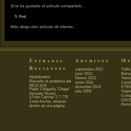
Si te ha gustado el articulo compartelo…
Más abajo otro artículo de interés…
Entradas
Archivos
Me
Recientes
septiembre 2012
Tráfi
junio 2012
Manu
Apalabrados
febrero 2012
Telev
Resuelto el problema del
enero 2011
Canal
RESCATE
diciembre 2010
ETBS
Pablo Chiapella ”Chape”
julio 2009
Viaje
(Amador Rivas)
Conta
aTube Catcher 2.7.778
GALE
Crear Anclas, enlaces
Humo
dentro de una página