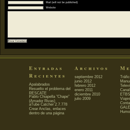
Mail (will not be published)
Website
Entradas
Archivos
Me
Recientes
septiembre 2012
Tráfi
junio 2012
Manu
Apalabrados
febrero 2012
Telev
Resuelto el problema del
enero 2011
Canal
RESCATE
diciembre 2010
ETBS
Pablo Chiapella ”Chape”
julio 2009
Viaje
(Amador Rivas)
Conta
aTube Catcher 2.7.778
GALE
Crear Anclas, enlaces
Humo
dentro de una página