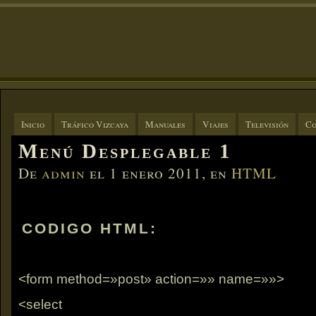
Inicio
Tráfico Vizcaya
Manuales
Viajes
Televisión
Co
Menú Desplegable 1
De
admin
el 1 enero 2011, en
HTML
CODIGO HTML:
<form method=»post» action=»» name=»»>
<select name=»