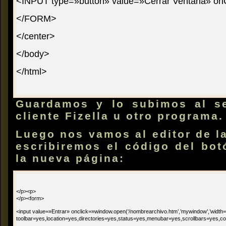
<INPUT type=»button» value=»Cerrar Ventana» onC
</FORM>
</center>
</body>
</html>
Guardamos y lo subimos al se
cliente Fizella u otro programa
Luego nos vamos al editor de l
escribiremos el código del bot
la nueva página:
</p><p>
</p><form>
<input value=»Entrar» onclick=»window.open(‘/nombrearchivo.htm’,’mywindow’,’width
toolbar=yes,location=yes,directories=yes,status=yes,menubar=yes,scrollbars=yes,co